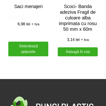
Saci menajeri
Scoci- Banda
adeziva Fragil de
culoare alba
imprimata cu rosu
Evaluat la
6,98
lei
+ tva
5.00
50 mm x 60m
din 5
3,14
lei
+ tva
Selectează
opțiunile
Adaugă în coș