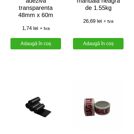
adeziva
manuala neagra
transparenta
de 1.55kg
48mm x 60m
26,69
lei
+ tva
1,74
lei
+ tva
Adaugă în coș
Adaugă în coș
Acest produs are mai multe variații. Opțiunile p