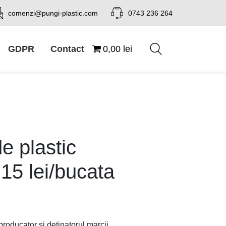
comenzi@pungi-plastic.com
0743 236 264
GDPR
Contact
0,00 lei
de plastic
,15 lei/bucata
producator si detinatorul marcii.