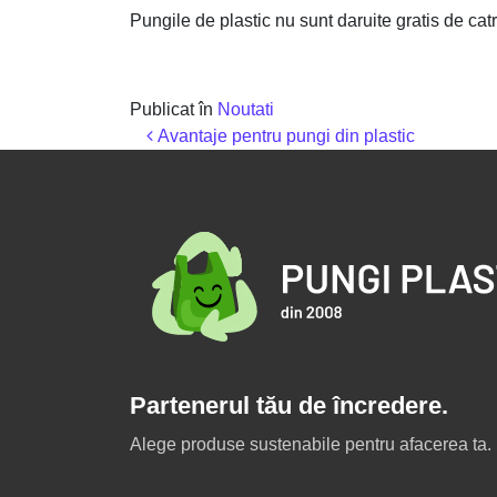
Pungile de plastic nu sunt daruite gratis de catr
Publicat în
Noutati
Navigare în articole
Avantaje pentru pungi din plastic
Partenerul tău de încredere.
Alege produse sustenabile pentru afacerea ta.