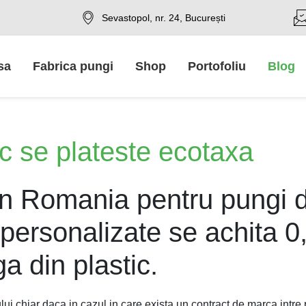
Sevastopol, nr. 24, București
sa
Fabrica pungi
Shop
Portofoliu
Blog
ic se plateste ecotaxa
i, in Romania pentru pungi 
personalizate se achita 0
a din plastic.
lui chiar daca in cazul in care exista un contract de marca intre 