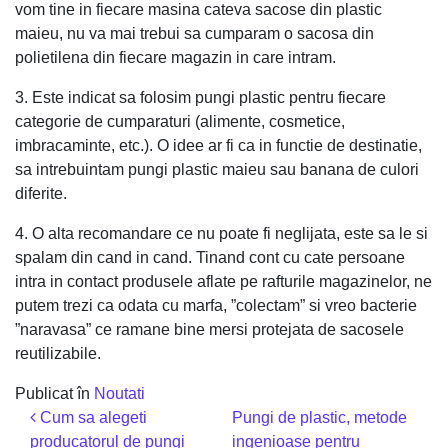
vom tine in fiecare masina cateva sacose din plastic
maieu, nu va mai trebui sa cumparam o sacosa din
polietilena din fiecare magazin in care intram.
3. Este indicat sa folosim pungi plastic pentru fiecare
categorie de cumparaturi (alimente, cosmetice,
imbracaminte, etc.). O idee ar fi ca in functie de destinatie,
sa intrebuintam pungi plastic maieu sau banana de culori
diferite.
4. O alta recomandare ce nu poate fi neglijata, este sa le si
spalam din cand in cand. Tinand cont cu cate persoane
intra in contact produsele aflate pe rafturile magazinelor, ne
putem trezi ca odata cu marfa, ”colectam” si vreo bacterie
”naravasa” ce ramane bine mersi protejata de sacosele
reutilizabile.
Publicat în
Noutati
Navigare în articole
Cum sa alegeti
Pungi de plastic, metode
producatorul de pungi
ingenioase pentru